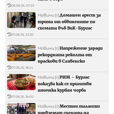
08.08.26, 07:50
Домашен арест за
Новини
〣
трима от обвинените по
схемата във ВиК-Бургас
07.08.26, 23:30
Напрежение заради
Новини
〣
рекордната реколта от
праскови в Сливенско
07.08.26, 18:24
РИМ – Бургас
Новини
〣
показва как се приготвя
агнешка курбан чорба
07.08.26, 18:00
Местни таланти
Новини
〣
превземат сцената на