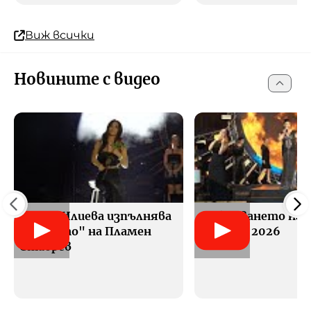
Виж всички
Новините с видео
Мария Илиева изпълнява
Откриването на Б
"Лятото" на Пламен
морето 2026
Ставрев