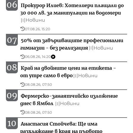
06
Прокурор Илиев: Хотелиери плащали до
30 000 лв. за манипулации на водомери
Новини
〣
07.08.26, 15:20
07
50% от завършващите професионални
гимназии - без реализация
Новини
〣
06.08.26, 14:20
08
Край на двойните цени на етикета -
от утре само в евро
Новини
〣
08.08.26, 07:50
09
Фермерско-занаятчийско изложение
днес в Ямбол
Новини
〣
08.08.26, 07:50
10
Анастасия Стойчева: Ще има
разхлаждане в края на първото