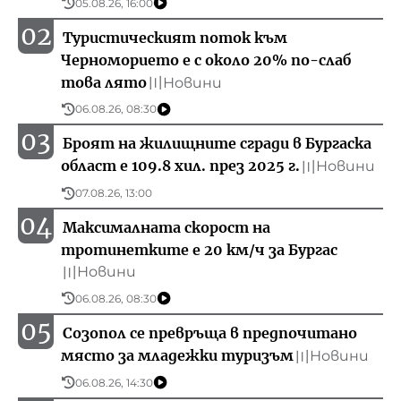
05.08.26, 16:00
02
Туристическият поток към
Черноморието е с около 20% по-слаб
това лято
Новини
〣
06.08.26, 08:30
03
Броят на жилищните сгради в Бургаска
област е 109.8 хил. през 2025 г.
Новини
〣
07.08.26, 13:00
04
Максималната скорост на
тротинетките е 20 км/ч за Бургас
Новини
〣
06.08.26, 08:30
05
Созопол се превръща в предпочитано
място за младежки туризъм
Новини
〣
06.08.26, 14:30