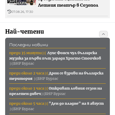
Летния театър в Созопол
07.08.26, 17:30
Най-четени
Последни новини
преди 35 минути
Луис Фонси чул българска
〣
музика за първи път заради Христо Стоичков
БНР Бургас
〣
преди около 2 часа
Дрон се взриви на българска
〣
територия
БНР Бургас
〣
преди около 3 часа
Откриват ловния сезон на
〣
прелетен дивеч
БНР Бургас
〣
преди около 5 часа
"Ден до пладне" на 8 август
〣
БНР Бургас
〣