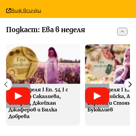
Виж всички
Подкаст: Ева в неделя
Ева в неделя I Еп. 54 I с
Ева в неделя I Еп. 5
Габриела Сакалиева,
Гери Турийска, Ал
Северин, Джейхан
Вергова и Стоян
Джаферов и Бялка
Буюклиев
Добрева