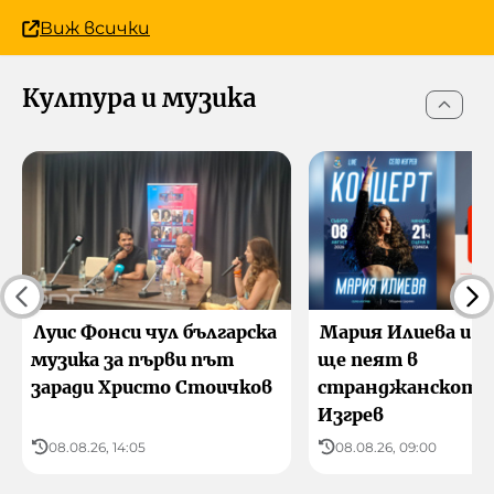
Виж всички
Култура и музика
Луис Фонси чул българска
Мария Илиева и 
музика за първи път
ще пеят в
заради Христо Стоичков
странджанското 
Изгрев
08.08.26, 14:05
08.08.26, 09:00