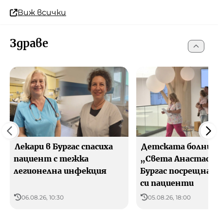
Виж всички
Здраве
Лекари в Бургас спасиха
Детската болниц
пациент с тежка
„Света Анастасия
легионелна инфекция
Бургас посрещна 
си пациенти
06.08.26, 10:30
05.08.26, 18:00