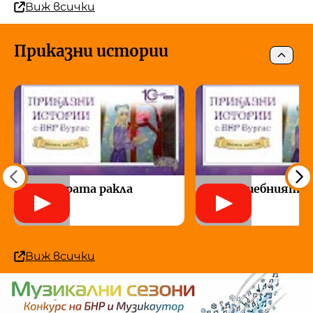
Виж всички
Приказни истории
20. Старата ракла
19. Вълшебният н
Виж всички