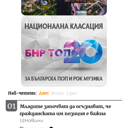
Най-четени
:
Днес
Вчера
7 дни
01
Младите започват да осъзнават, че
гражданската им позиция е важна
Новини
〣