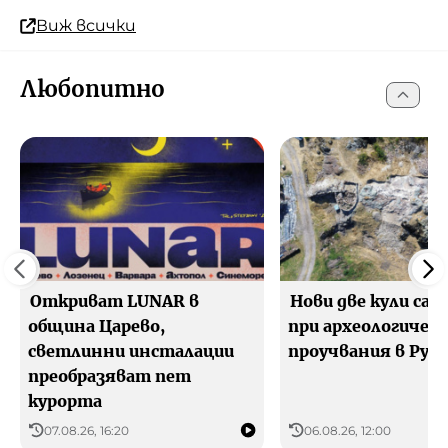
Виж всички
Любопитно
Откриват LUNAR в
Нови две кули са
община Царево,
при археологичес
светлинни инсталации
проучвания в Рус
преобразяват пет
курорта
07.08.26, 16:20
06.08.26, 12:00