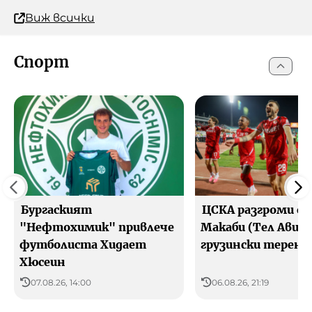
Виж всички
Спорт
Бургаският
ЦСКА разгроми с 3
"Нефтохимик" привлече
Макаби (Тел Авив)
футболиста Хидает
грузински терен
Хюсеин
07.08.26, 14:00
06.08.26, 21:19