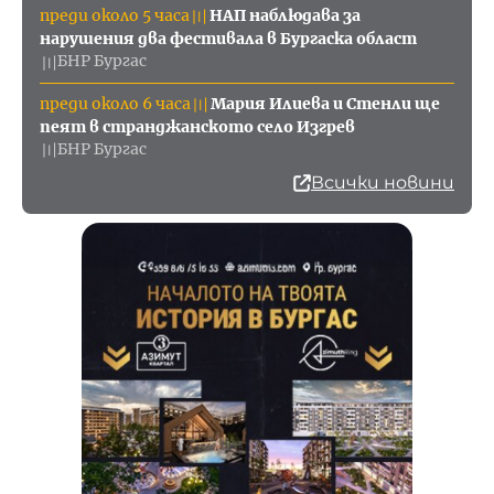
преди около 5 часа
НАП наблюдава за
〣
нарушения два фестивала в Бургаска област
БНР Бургас
〣
преди около 6 часа
Мария Илиева и Стенли ще
〣
пеят в странджанското село Изгрев
БНР Бургас
〣
Всички новини