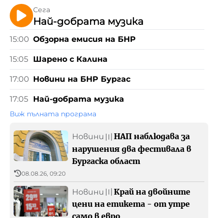
Икономика и туризъм
Приказни истории с БНР Бургас
БНР
Детското.БНР
Сега
Архивен фонд на БНР
Здраве
Най-добрата музика
15:00
Обзорна емисия на БНР
Спорт
15:05
Шарено с Калина
17:00
Новини на БНР Бургас
17:05
Най-добрата музика
Виж пълната програма
НАП наблюдава за
Новини
〣
нарушения два фестивала в
Бургаска област
08.08.26, 09:20
Край на двойните
Новини
〣
цени на етикета - от утре
само в евро