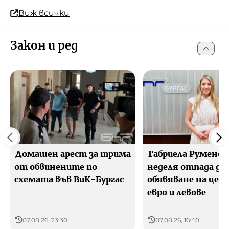
Виж всички
Закон и ред
Домашен арест за трима
Габриела Руменов
от обвинените по
неделя отпада д
схемата във ВиК-Бургас
обявяване на цен
евро и левове
07.08.26, 23:30
07.08.26, 16:40