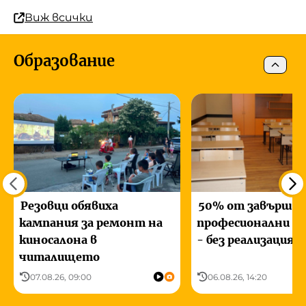
Виж всички
Образование
Резовци обявиха
50% от завършв
кампания за ремонт на
професионални г
киносалона в
- без реализация
читалището
07.08.26, 09:00
06.08.26, 14:20