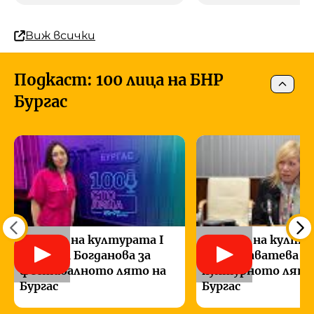
Виж всички
Подкаст: 100 лица на БНР
Бургас
100лица на културата I
100лица на култур
Михаела Богданова за
Диана Саватева за
фестивалното лято на
културното лято
Бургас
Бургас