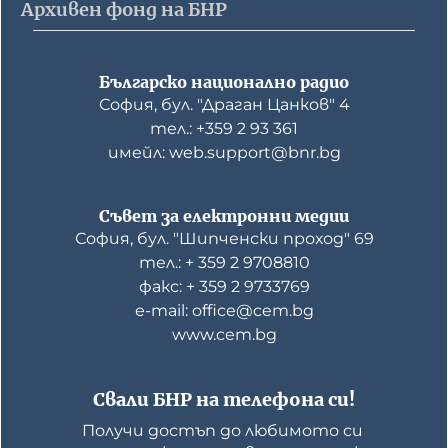
Архивен фонд на БНР
Българско национално радио
София, бул. "Драган Цанков" 4
тел.: +359 2 93 361
имейл: web.support@bnr.bg
Съвет за електронни медии
София, бул. "Шипченски проход" 69
тел.: + 359 2 9708810
факс: + 359 2 9733769
е-mail: office@cem.bg
www.cem.bg
Свали БНР на телефона си!
Получи достъп до любимото си 