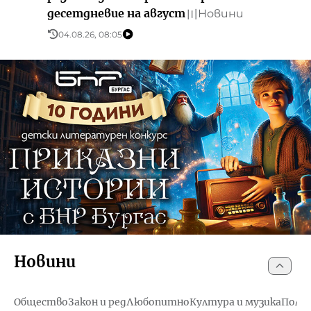
десетдневие на август
Новини
〣
04.08.26, 08:05
Новини
Общество
Закон и ред
Любопитно
Култура и музика
Поли