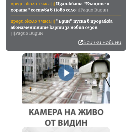
преди около 2 часа
Изложбата "Къщите и
〣
хората" гостува в Ново село
Радио Видин
〣
преди около 3 часа
"Бдин" пусна в продажба
〣
абонаментните карти за новия сезон
Радио Видин
〣
Всички новини