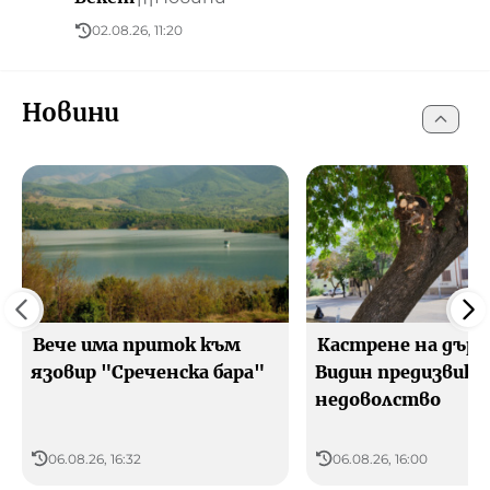
02.08.26, 11:20
Новини
Вече има приток към
Кастрене на дърв
язовир "Среченска бара"
Видин предизвика
недоволство
06.08.26, 16:32
06.08.26, 16:00