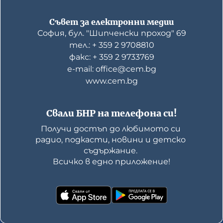
Съвет за електронни медии
София, бул. "Шипченски проход" 69
тел.: + 359 2 9708810
факс: + 359 2 9733769
е-mail: office@cem.bg
www.cem.bg
Свали БНР на телефона си!
Получи достъп до любимото си 
радио, подкасти, новини и детско 
съдържание. 

Всичко в едно приложение!