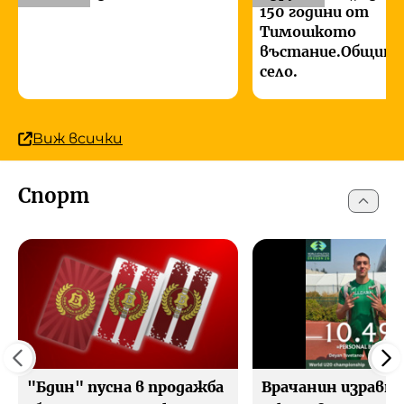
150 години от
Тимошкото
въстание.Община
село.
Виж всички
Спорт
"Бдин" пусна в продажба
Врачанин изравни