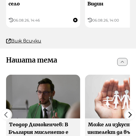
село
Видин
06.08.26, 14:46
06.08.26, 14:00
Виж всички
Нашата тема
Теодор Димокенчев: В
Може ли изкуств
България мисленето е
интелект да въз