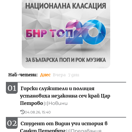
Най-четени
:
Днес
Вчера
7 дни
01
Горски служители и полиция
установиха незаконна сеч край Цар
Петрово
Новини
〣
04.08.26, 15:40
02
Студент от Видин учи история в
Санкт Петербург
Предавания
〣