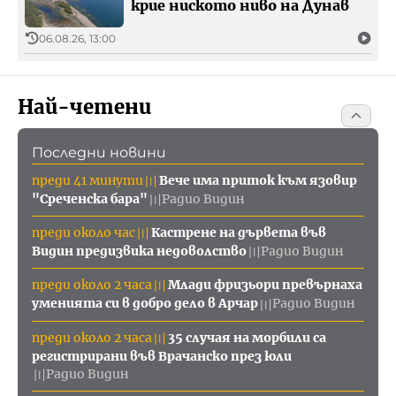
крие ниското ниво на Дунав
06.08.26, 13:00
Най-четени
Последни новини
преди 41 минути
Вече има приток към язовир
〣
"Среченска бара"
Радио Видин
〣
преди около час
Кастрене на дървета във
〣
Видин предизвика недоволство
Радио Видин
〣
преди около 2 часа
Млади фризьори превърнаха
〣
уменията си в добро дело в Арчар
Радио Видин
〣
преди около 2 часа
35 случая на морбили са
〣
регистрирани във Врачанско през юли
Радио Видин
〣