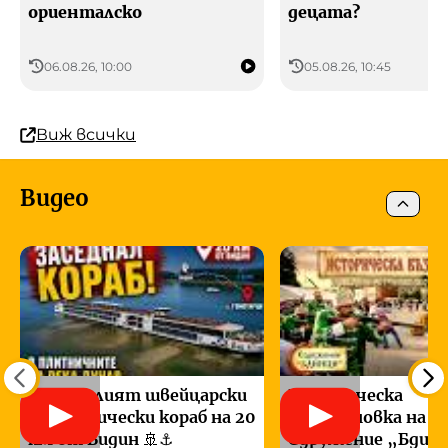
ориенталско
децата?
06.08.26, 10:00
05.08.26, 10:45
Виж всички
Видео
Заседналият швейцарски
Историческа
туристически кораб на 20
възстановка на
км от Видин 🚢⚓
Сдружение „Бдинц