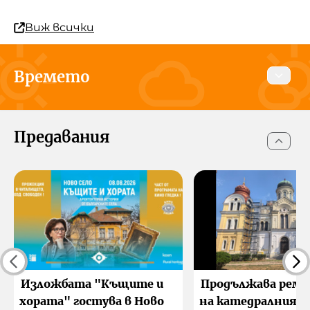
Виж всички
Времето
Днес
Утре
8 август 2026
Предавания
Видин
сега
18:00
00:00
38°C
36°C
23°C
Усеща се 37 °C
Усеща се 34 °C
Усеща се 23 °C
Изложбата "Къщите и
Продължава рем
хората" гостува в Ново
на катедралния х