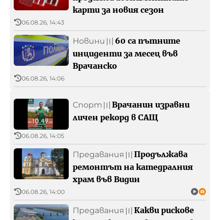
карти за новия сезон
06.08.26, 14:43
60 са пътните
Новини
〣
инциденти за месец във
Врачанско
06.08.26, 14:06
Врачанин изравни
Спорт
〣
личен рекорд в САЩ
06.08.26, 14:05
Продължава
Предавания
〣
ремонтът на катедралния
храм във Видин
06.08.26, 14:00
Какви рискове
Предавания
〣