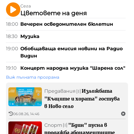
Контакти
Сега
Цветовете на деня
Камера на живо
18:00
Вечерен осведомителен бюлетин
18:30
Музика
БНР
Детското.БНР
Архивен фонд на БНР
19:00
Обобщаваща емисия новини на Радио
Видин
19:10
Концерт народна музика "Шарена сол"
Виж пълната програма
Изложбата
Предавания
〣
"Къщите и хората" гостува
в Ново село
06.08.26, 14:46
"Бдин" пусна в
Спорт
〣
продажба абонаментните