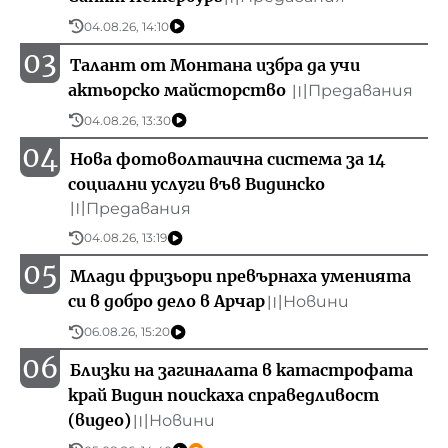
04.08.26, 14:10
03
Талант от Монтана избра да учи
актьорско майсторство
Предавания
〣
04.08.26, 13:30
04
Нова фотоволтаична система за 14
социални услуги във Видинско
Предавания
〣
04.08.26, 13:19
05
Млади фризьори превърнаха уменията
си в добро дело в Арчар
Новини
〣
06.08.26, 15:20
06
Близки на загиналата в катастрофата
край Видин поискаха справедливост
(видео)
Новини
〣