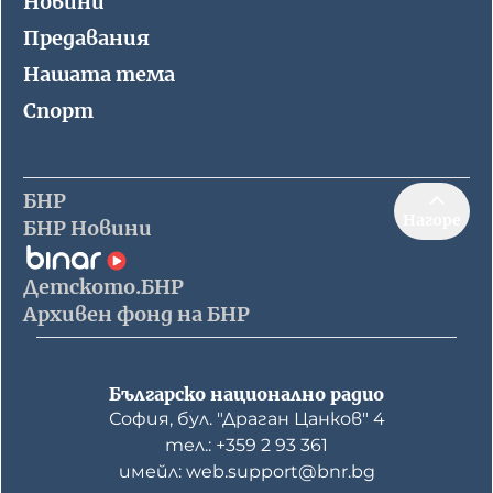
Новини
Предавания
Нашата тема
Спорт
БНР
Нагоре
БНР Новини
Детското.БНР
Архивен фонд на БНР
Българско национално радио
София, бул. "Драган Цанков" 4
тел.: +359 2 93 361
имейл: web.support@bnr.bg