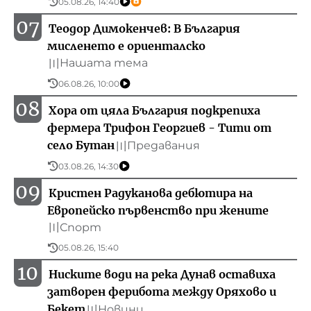
05.08.26, 14:40
07
Теодор Димокенчев: В България
мисленето е ориенталско
Нашата тема
〣
06.08.26, 10:00
08
Хора от цяла България подкрепиха
фермера Трифон Георгиев - Тити от
село Бутан
Предавания
〣
03.08.26, 14:30
09
Кристен Радуканова дебютира на
Европейско първенство при жените
Спорт
〣
05.08.26, 15:40
10
Ниските води на река Дунав оставиха
затворен ферибота между Оряхово и
Бекет
Новини
〣