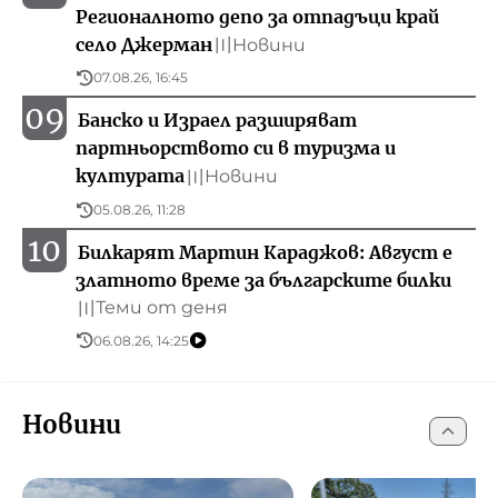
Регионалното депо за отпадъци край
село Джерман
Новини
〣
07.08.26, 16:45
09
Банско и Израел разширяват
партньорството си в туризма и
културата
Новини
〣
05.08.26, 11:28
10
Билкарят Мартин Караджов: Август е
златното време за българските билки
Теми от деня
〣
06.08.26, 14:25
Новини