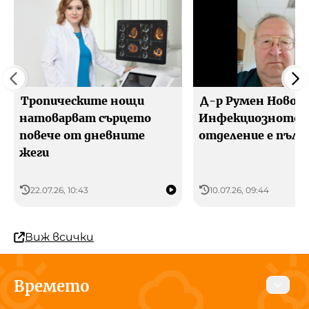
Тропическите нощи
Д-р Румен Новосе
натоварват сърцето
Инфекциозното
повече от дневните
отделение е пълн
жеги
22.07.26, 10:43
10.07.26, 09:44
Виж всички
Времето