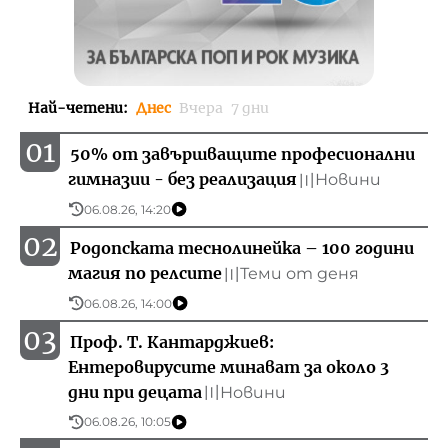
Най-четени
:
Днес
Вчера
7 дни
01
50% от завършващите професионални
гимназии - без реализация
Новини
〣
06.08.26, 14:20
02
Родопската теснолинейка – 100 години
магия по релсите
Теми от деня
〣
06.08.26, 14:00
03
Проф. Т. Кантарджиев:
Ентеровирусите минават за около 3
дни при децата
Новини
〣
06.08.26, 10:05