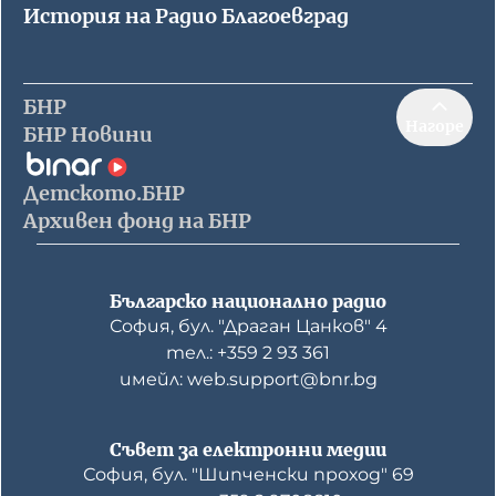
История на Радио Благоевград
БНР
Нагоре
БНР Новини
Детското.БНР
Архивен фонд на БНР
Българско национално радио
София, бул. "Драган Цанков" 4
тел.: +359 2 93 361
имейл: web.support@bnr.bg
Съвет за електронни медии
София, бул. "Шипченски проход" 69