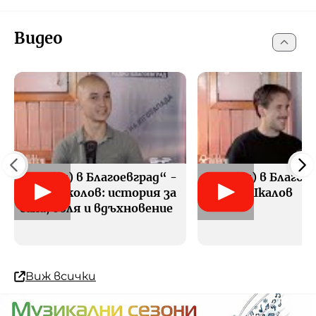
Видео
„Ела (си) в Благоевград“ -
„Ела (си) в Благое
Асен Николов: история за
Любен Шкалов
сила, воля и вдъхновение
Виж всички