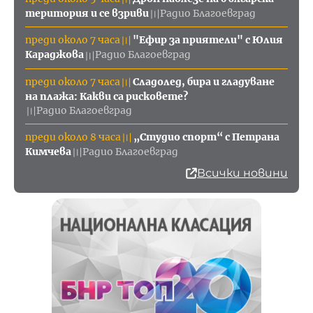
територия и се взриви
Радио Благоевград
〣
преди около 7 часа
"Ефир за приятели" с Юлия
〣
Караджова
Радио Благоевград
〣
преди около 7 часа
Сладолед, бира и гладуване
〣
на плажа: Какви са рисковете?
Радио Благоевград
〣
преди около 8 часа
„Студио спорт“ с Петрана
〣
Кимчева
Радио Благоевград
〣
Всички новини