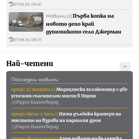
07.08.26, 09:40
Първа копка на
Новини
〣
новото депо край
дупнишкото село Джерман
07.08.26, 08:07
Най-четени
Последни новини
преди 37 минути
Медицински хеликоптер с две
〣
успешни спасителни мисии в Пирин
Радио Благоевград
〣
преди около 2 часа
Няма дълбоки кратери на
〣
мястото на взрива на падналия дрон
Радио Благоевград
〣
преди около 5 часа
Дрон навлезе на българска
〣