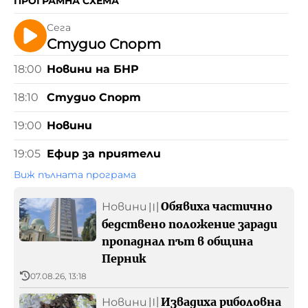
ПРОГРАМНА СХЕМА
Реклама
Сега
Студио Спорт
БНР
Детското.БНР
Архивен фонд на БНР
18:00
Новини на БНР
18:10
Студио Спорт
19:00
Новини
19:05
Ефир за приятели
Виж пълната програма
Обявиха частично
Новини
〣
бедствено положение заради
пропаднал път в община
Перник
07.08.26, 13:18
Извадиха риболовна
Новини
〣