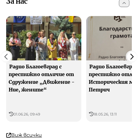
За нас
Радио Благоевград с
Радио Благоевград
престижно отличие от
престижно отлич
Сдружение „Движение -
Историческия муз
Ние, жените“
Петрич
01.06.26, 09:49
18.05.26, 13:11
Виж всички