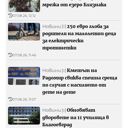
мрежа от езеро Близнака
07.08.26, 12:12
250 евро глоба за
Новини
〣
родители на малолетни деца
за електрически
тротинетки
07.08.26, 11:46
Кметът на
Новини
〣
Радомир свиква спешна среща
по случая с насилието от
дете на дете
07.08.26, 11:07
Обновяват
Новини
〣
дворовете на 11 училища в
Благоевград