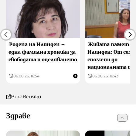
Родена на Илинден –
Живата памет за
една фамилна хроника за
Илинден: От сем
свободата и оцеляването
спомени до
националната ис
06.08.26, 16:54
06.08.26, 16:43
Виж всички
Здраве