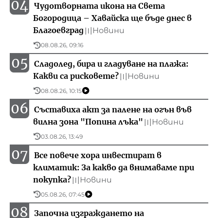
04
Чудотворната икона на Света
Богородица – Хавайска ще бъде днес в
Благоевград
Новини
〣
08.08.26, 09:16
05
Сладолед, бира и гладуване на плажа:
Какви са рисковете?
Новини
〣
08.08.26, 10:15
06
Съставиха акт за палене на огън във
вилна зона "Попина лъка"
Новини
〣
03.08.26, 13:49
07
Все повече хора инвестират в
климатик: За какво да внимаваме при
покупка?
Новини
〣
05.08.26, 07:45
08
Започна изграждането на