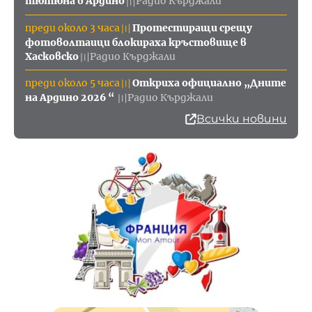
тютюна в Ардино
Радио Кърджали
〣
преди около 3 часа
Протестиращи срещу
〣
фотоволтаици блокираха кръстовище в
Хасковско
Радио Кърджали
〣
преди около 5 часа
Откриха официално „Дните
〣
на Ардино 2026 “
Радио Кърджали
〣
Всички новини