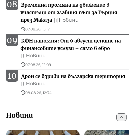
08
Временна промяна на движение в
участъци от главния път за Гърция
през Маказа
Новини
〣
07.08.26, 15:17
09
КФН напомня: От 9 август цените на
финансовите услуги – само в евро
Новини
〣
07.08.26, 12:09
10
Дрон се взриви на българска територия
Новини
〣
08.08.26, 12:34
Новини