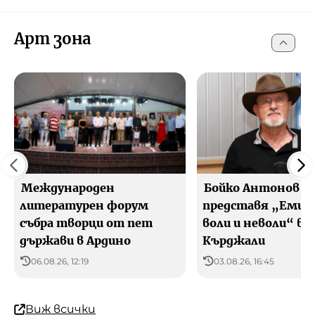
Арт зона
Международен
Бойко Антонов
литературен форум
представя „Емиг
събра творци от пет
воли и неволи“ в
държави в Ардино
Кърджали
06.08.26, 12:19
03.08.26, 16:45
Виж всички