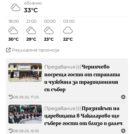
облачно
Реклама
33°C
Контакти
18:00
21:00
00:00
03:00
БНР
Детското.БНР
30°C
29°C
23°C
22°C
Архивен фонд на БНР
Разширена прогноза
Черничево
Предавания
〣
посреща гости от страната
и чужбина за традиционния
си събор
08.08.26, 17:25
Празникът на
Предавания
〣
царевицата в Чакаларово ще
събере гости от близо и далеч
08.08.26, 16:35