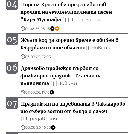
04
Пирина Христова представя нов
прочит на емблематичната песен
"Кара Мустафа"
Предавания
〣
01.08.26, 16:45
05
Жълт код за горещо време е обявен в
Кърджали и още области
Новини
〣
03.08.26, 17:05
06
Дрангово провежда първия си
фолклорен празник "Гласът на
планината"
Новини
〣
07.08.26, 17:16
07
Празникът на царевицата в Чакаларово
ще събере гости от близо и далеч
Предавания
〣
08.08.26, 16:35