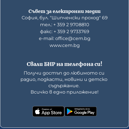
Съвет за електронни медии
София, бул. "Шипченски проход" 69
тел.: + 359 2 9708810
факс: + 359 2 9733769
е-mail: office@cem.bg
www.cem.bg
Свали БНР на телефона си!
Получи достъп до любимото си 
радио, подкасти, новини и детско 
съдържание. 

Всичко в едно приложение!