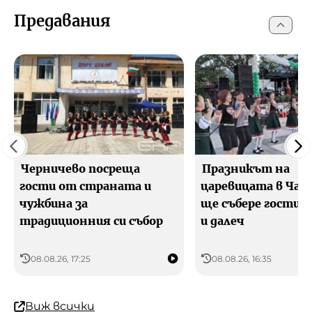
Предавания
Черничево посреща
Празникът на
гости от страната и
царевицата в Чак
чужбина за
ще събере гости о
традиционния си събор
и далеч
08.08.26, 17:25
08.08.26, 16:35
Виж всички