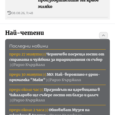
мляко
08.08.26, 11:48
Най-четени
Последни новини
преди 27 минути
Черничево посреща гости от
〣
страната и чужбина за традиционния си събор
Радио Кърджали
〣
преди 30 минути
МО: Най-вероятно е дрон-
〣
примамка "Майя"
Радио Кърджали
〣
преди около час
Празникът на царевицата в
〣
Чакаларово ще събере гости от близо и далеч
Радио Кърджали
〣
преди около 2 часа
Обновяват Музея на
〣