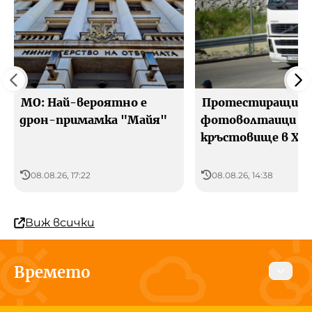
МО: Най-вероятно е
Протестиращи с
дрон-примамка "Майя"
фотоволтаици бл
кръстовище в Хас
08.08.26, 17:22
08.08.26, 14:38
Виж всички
Времето
Днес
Утре
10 август 2026