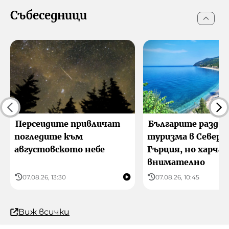
Събеседници
Персеидите привличат
Българите раздв
погледите към
туризма в Северн
августовското небе
Гърция, но харча
внимателно
07.08.26, 13:30
07.08.26, 10:45
Виж всички