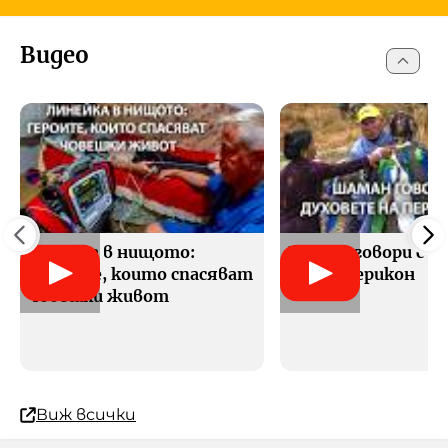
Видео
Линейка в нищото:
Шаман говори с д
Героите, които спасяват
на Перперикон
човешки живот
Виж всички