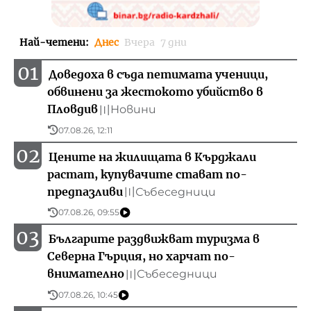
Най-четени
:
Днес
Вчера
7 дни
01
Доведоха в съда петимата ученици,
обвинени за жестокото убийство в
Пловдив
Новини
〣
07.08.26, 12:11
02
Цените на жилищата в Кърджали
растат, купувачите стават по-
предпазливи
Събеседници
〣
07.08.26, 09:55
03
Българите раздвижват туризма в
Северна Гърция, но харчат по-
внимателно
Събеседници
〣
07.08.26, 10:45