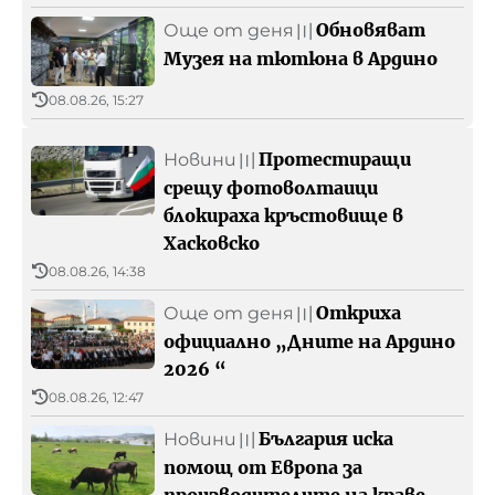
Обновяват
Още от деня
〣
Музея на тютюна в Ардино
08.08.26, 15:27
Протестиращи
Новини
〣
срещу фотоволтаици
блокираха кръстовище в
Хасковско
08.08.26, 14:38
Откриха
Още от деня
〣
официално „Дните на Ардино
2026 “
08.08.26, 12:47
България иска
Новини
〣
помощ от Европа за
производителите на краве