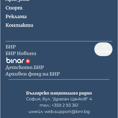
Спорт
Реклама
Контакти
БНР
Нагоре
БНР Новини
Детското.БНР
Архивен фонд на БНР
Българско национално радио
София, бул. "Драган Цанков" 4
тел.: +359 2 93 361
имейл: web.support@bnr.bg