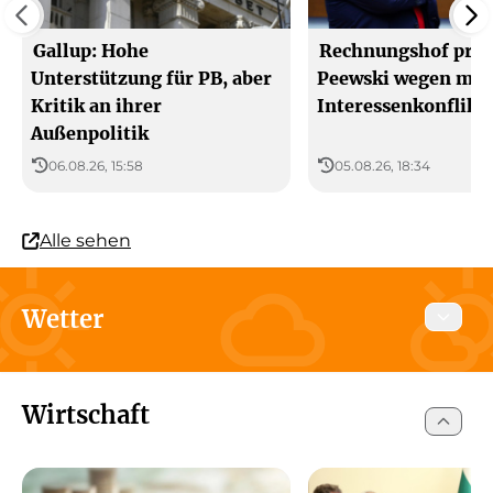
Gallup: Hohe
Rechnungshof prüf
Unterstützung für PB, aber
Peewski wegen mö
Kritik an ihrer
Interessenkonflikt
Außenpolitik
06.08.26, 15:58
05.08.26, 18:34
Alle sehen
Wetter
Heute
Morgen
10 August 2026
Wirtschaft
Sofia