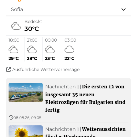
Kultur
Sofia
Geschichte und Religion
Bedeckt
30°C
Persönlichkeiten
18:00
21:00
00:00
03:00
Folklore
29°C
28°C
23°C
22°C
Ausführliche Wettervorhersage
Gesellschaft
Die ersten 12 von
Nachrichten
〣
Sendung auf Deutsch
insgesamt 35 neuen
Elektrozügen für Bulgarien sind
90 Jahre Radio Bulgarien
fertig
08.08.26, 09:05
Über den BNR
Kinder-BNR
Wetteraussichten
Nachrichten
〣
BNR-Archivfonds
für das Wochenende