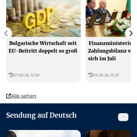
aktuell
18:00
00:00
30°C
29°C
23°C
Gefühlt 29°C
Gefühlt 28°C
Gefühlt 23°C
Bulgarische Wirtschaft seit
Finanzministerium
EU-Beitritt doppelt so groß
Zahlungsbilanz ver
sich im Juli
07.08.26, 12:58
05.08.26, 13:33
Alle sehen
Sendung auf Deutsch