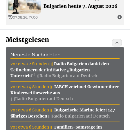
Bulgarien heute 7. August 2026
07.08.26, 17:00
Meistgelesen
Neueste Nachrichten
vor etwa 2 Stunden
Radio Bulgarien dankt den
〣
Teilnehmern der Initiative „Bulgarien-
Unterricht“
Radio Bulgarien auf Deutsch
〣
vor etwa 4 Stunden
IABCH zeichnet Gewinner ihrer
〣
Kinderwettbewerbe aus
Radio Bulgarien auf Deutsch
〣
vor etwa 6 Stunden
Bulgarische Marine feiert 147-
〣
jähriges Bestehen
Radio Bulgarien auf Deutsch
〣
vor etwa 6 Stunden
Familien-Samstage im
〣