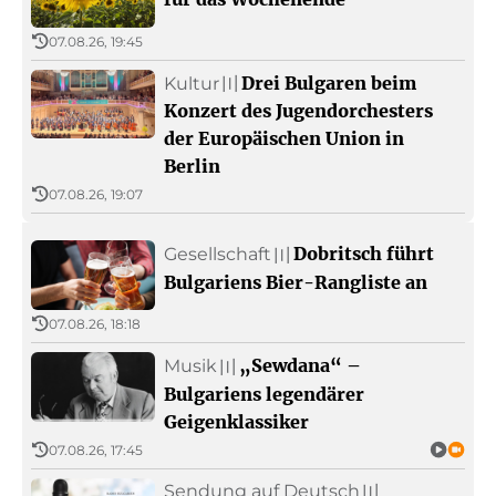
07.08.26, 19:45
Drei Bulgaren beim
Kultur
〣
Konzert des Jugendorchesters
der Europäischen Union in
Berlin
07.08.26, 19:07
Dobritsch führt
Gesellschaft
〣
Bulgariens Bier-Rangliste an
07.08.26, 18:18
„Sewdana“ –
Musik
〣
Bulgariens legendärer
Geigenklassiker
07.08.26, 17:45
Sendung auf Deutsch
〣