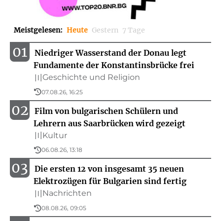
Meistgelesen
:
Heute
Gestern
7 Tage
01
Niedriger Wasserstand der Donau legt
Fundamente der Konstantinsbrücke frei
Geschichte und Religion
〣
07.08.26, 16:25
02
Film von bulgarischen Schülern und
Lehrern aus Saarbrücken wird gezeigt
Kultur
〣
06.08.26, 13:18
03
Die ersten 12 von insgesamt 35 neuen
Elektrozügen für Bulgarien sind fertig
Nachrichten
〣
08.08.26, 09:05