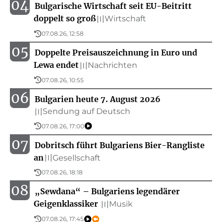
04
Bulgarische Wirtschaft seit EU-Beitritt
doppelt so groß
Wirtschaft
〣
07.08.26, 12:58
05
Doppelte Preisauszeichnung in Euro und
Lewa endet
Nachrichten
〣
07.08.26, 10:55
06
Bulgarien heute 7. August 2026
Sendung auf Deutsch
〣
07.08.26, 17:00
07
Dobritsch führt Bulgariens Bier-Rangliste
an
Gesellschaft
〣
07.08.26, 18:18
08
„Sewdana“ – Bulgariens legendärer
Geigenklassiker
Musik
〣
07.08.26, 17:45