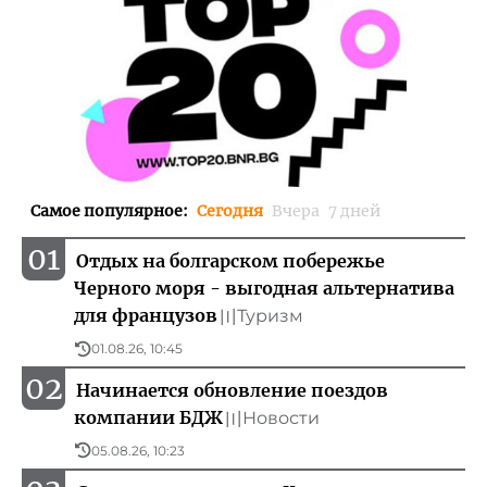
Самое популярное
:
Сегодня
Вчера
7 дней
01
Отдых на болгарском побережье
Чeрного моря - выгодная альтернатива
для французов
Туризм
〣
01.08.26, 10:45
02
Начинается обновление поездов
компании БДЖ
Новости
〣
05.08.26, 10:23