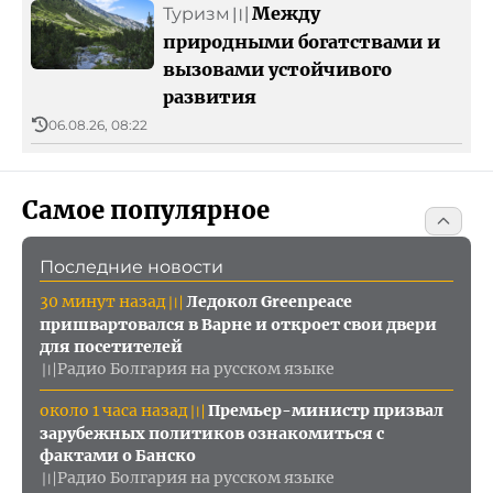
Между
Туризм
〣
природными богатствами и
вызовами устойчивого
развития
06.08.26, 08:22
Самое популярное
Последние новости
30 минут назад
Ледокол Greenpeace
〣
пришвартовался в Варне и откроет свои двери
для посетителей
Радио Болгария на русском языке
〣
около 1 часа назад
Премьер-министр призвал
〣
зарубежных политиков ознакомиться с
фактами о Банско
Радио Болгария на русском языке
〣