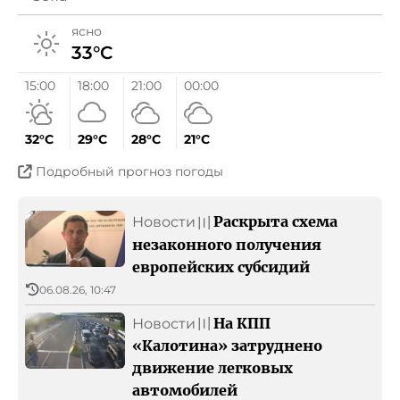
Музыка
ясно
33°C
Культура
15:00
18:00
21:00
00:00
История и религия
32°C
29°C
28°C
21°C
Фольклор
Подробный прогноз погоды
Личности
Раскрыта схема
Новости
〣
незаконного получения
Вспомним о...
европейских субсидий
06.08.26, 10:47
Слушайте
На КПП
Новости
〣
«Калотина» затруднено
90 лет «Радио Болгария»
движение легковых
автомобилей