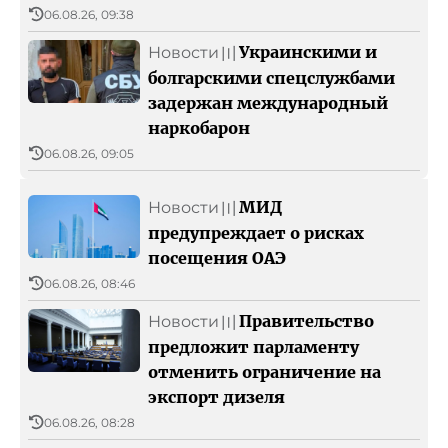
О БНР
Детское.БНР
06.08.26, 09:38
Архивный фонд БНР
Украинскими и
Новости
〣
болгарскими спецслужбами
задержан международный
наркобарон
06.08.26, 09:05
МИД
Новости
〣
предупреждает о рисках
посещения ОАЭ
06.08.26, 08:46
Правительство
Новости
〣
предложит парламенту
отменить ограничение на
экспорт дизеля
06.08.26, 08:28