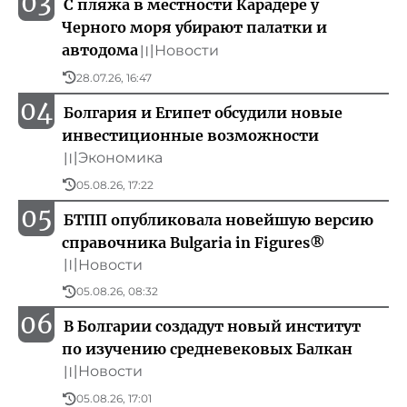
03
С пляжа в местности Карадере у
Черного моря убирают палатки и
автодома
Новости
〣
28.07.26, 16:47
04
Болгария и Египет обсудили новые
инвестиционные возможности
Экономика
〣
05.08.26, 17:22
05
БТПП опубликовала новейшую версию
справочника Bulgaria in Figures®
Новости
〣
05.08.26, 08:32
06
В Болгарии создадут новый институт
по изучению средневековых Балкан
Новости
〣
05.08.26, 17:01