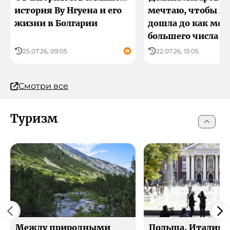
история Ву Нгуена и его
мечтаю, чтобы м
жизни в Болгарии
дошла до как мо
большего числа л
25.07.26, 09:05
22.07.26, 13:05
Смотри все
Туризм
Между природными
Польша, Италия 