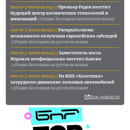
около 3 часов назад
Премьер Радев посетил
〣
будущий центр космических технологий и
инноваций
Радио Болгария на русском языке
〣
около 3 часов назад
Раскрыта схема
〣
незаконного получения европейских субсидий
Радио Болгария на русском языке
〣
около 4 часов назад
Заместитель посла
〣
Израиля неофициально посетил Банско
Радио Болгария на русском языке
〣
около 4 часов назад
На КПП «Калотина»
〣
затруднено движение легковых автомобилей
Радио Болгария на русском языке
〣
Все новости