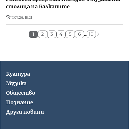
столица на Балканите
17.07.26, 15:21
1
2
3
4
5
6
...
10
Култура
Музика
Общество
Познание
Други новини