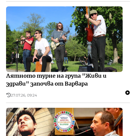
Лятното турне на група "Живи и
здрави" започва от Варвара
27.07.26, 09:24