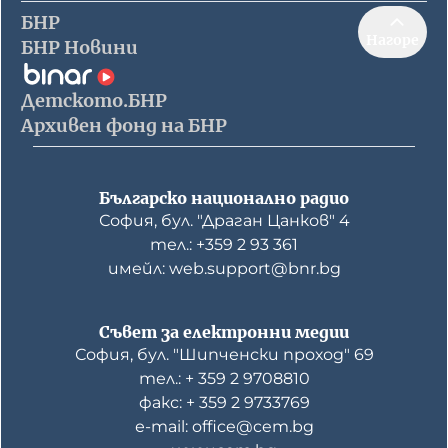
БНР
Нагоре
БНР Новини
Детското.БНР
Архивен фонд на БНР
Българско национално радио
София, бул. "Драган Цанков" 4
тел.: +359 2 93 361
имейл: web.support@bnr.bg
Съвет за електронни медии
София, бул. "Шипченски проход" 69
тел.: + 359 2 9708810
факс: + 359 2 9733769
е-mail: office@cem.bg