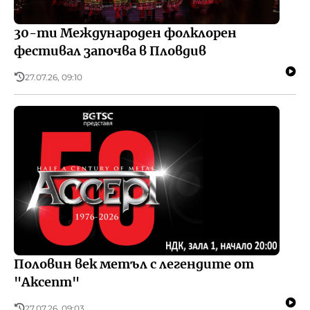
30-ти Международен фолклорен
фестивал започва в Пловдив
27.07.26, 09:10
Половин век метъл с легендите от
"Аксепт"
27.07.26, 09:03