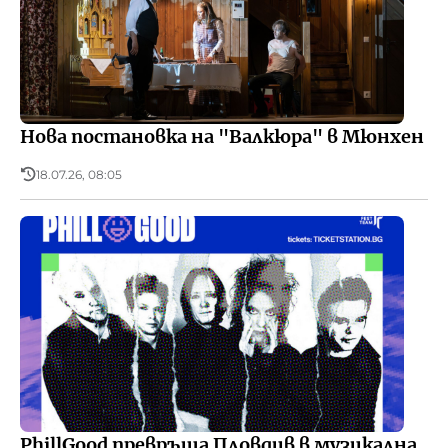
Нова постановка на "Валкюра" в Мюнхен
18.07.26, 08:05
PhillGood превръща Пловдив в музикална