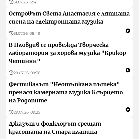
31.07.26, 12:41
Островът Света Анастасия е лятната
сцена на електронната музика
31.07.26, 08:49
В Пловдив се провежда Творческа
лаборатория за хорова музика "Крикор
Четинян"
29.07.26, 09:38
Фестивалът "Неотъпкана пътека"
пренася камерната музика в сърцето
на Родопите
29.07.26, 09:29
Джазът и фолклорът срещат
красотата на Стара планина