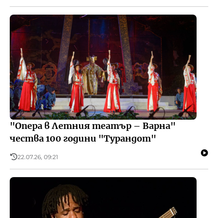
"Опера в Летния театър – Варна"
чества 100 години "Турандот"
22.07.26, 09:21