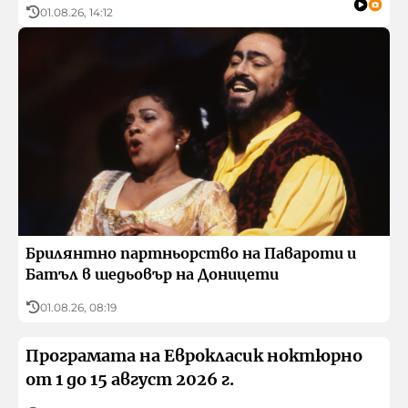
01.08.26, 14:12
Брилянтно партньорство на Павароти и
Батъл в шедьовър на Доницети
01.08.26, 08:19
Програмата на Еврокласик ноктюрно
от 1 до 15 август 2026 г.