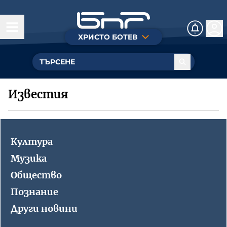
ХРИСТО БОТЕВ
Днес
Култура
Известия
Музика
Общество
Култура
Познание
Музика
Общество
Радиотеатър
Познание
БНР
Детското.БНР
Други новини
Архивен фонд на БНР