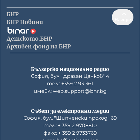
БНР
Нагоре
БНР Новини
Детското.БНР
Архивен фонд на БНР
Българско национално радио
София, бул. "Драган Цанков" 4
тел.: +359 2 93 361
имейл: web.support@bnr.bg
Съвет за електронни медии
София, бул. "Шипченски проход" 69
тел.: + 359 2 9708810
факс: + 359 2 9733769